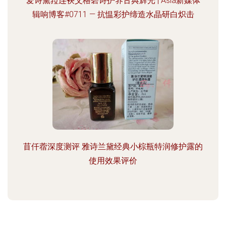
爱诗黛菈连袂艾格碧诗护养古典辉光 | Asia新媒体
辑响博客#0711 — 抗愠彩护缔造水晶研白炽击
苜仟蓿深度测评 雅诗兰黛经典小棕瓶特润修护露的
使用效果评价