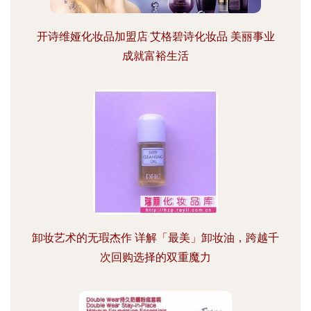
开诗维娅化妆品加盟店·艾格碧诗化妆品 美丽事业
成就富裕生活
卸妆艺术的无瑕杰作 详解「最美」卸妆油，跨越千
次回购选择的双重魔力