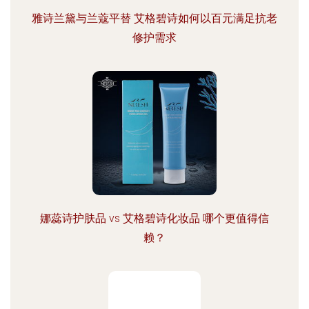
雅诗兰黛与兰蔻平替 艾格碧诗如何以百元满足抗老
修护需求
娜蕊诗护肤品 vs 艾格碧诗化妆品 哪个更值得信
赖？