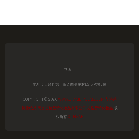
电话：-
地址：天台县始丰街道西演茅村B2-3区块D幢
COPYRIGHT © 2026
WWW.ETAMBIPOEMS.COM
艾格碧
诗化妆品
天台艾格碧诗化妆品有限公司
艾格碧诗化妆品
版
权所有
SITEMAP