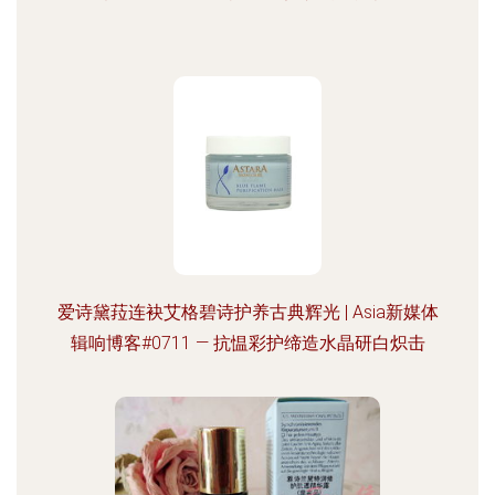
爱诗黛菈连袂艾格碧诗护养古典辉光 | Asia新媒体
辑响博客#0711 — 抗愠彩护缔造水晶研白炽击