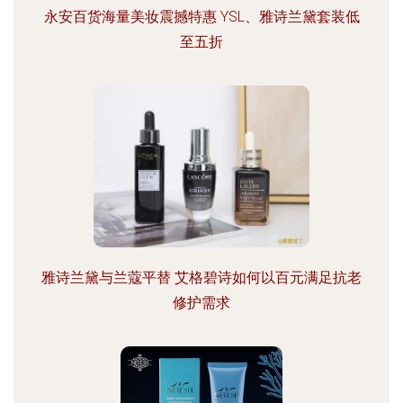
永安百货海量美妆震撼特惠 YSL、雅诗兰黛套装低
至五折
雅诗兰黛与兰蔻平替 艾格碧诗如何以百元满足抗老
修护需求