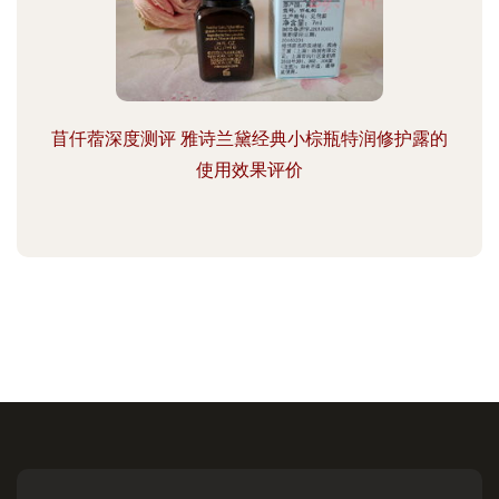
苜仟蓿深度测评 雅诗兰黛经典小棕瓶特润修护露的
使用效果评价