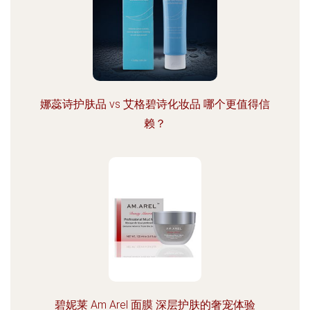
娜蕊诗护肤品 vs 艾格碧诗化妆品 哪个更值得信
赖？
碧妮莱 Am Arel 面膜 深层护肤的奢宠体验