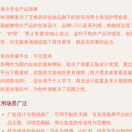
. 展示专业产品形象
素材清晰展示了艾格碧诗化妆品旗下的碧菲诗男士保湿护理套装
面能够突出产品的包装设计、品牌LOGO及系列感，准确传达其“
”、“护理”、“男士专属”的核心卖点。这对于制作产品详情页、电
广告、社交媒体海报或线下宣传册等，都是高质量的起点。
. 来自权威平台，可信度高
千库网作为国内知名的素材网站，提供了海量正版设计资源。通
该平台下载素材，在版权方面相对更有保障（用户需具体查看该
材的授权说明），适合用于个人学习、商业设计提案及非大规模
用的宣传项目中，为创作者解决了后顾之忧。
应用场景广泛
广告设计与营销推广
：可用于制作天猫、京东等电商平台的
品主图、详情页横幅，突出套装的专业性与完整性。
社交媒体内容创作
：适合为微博、小红书、抖音等平台制作