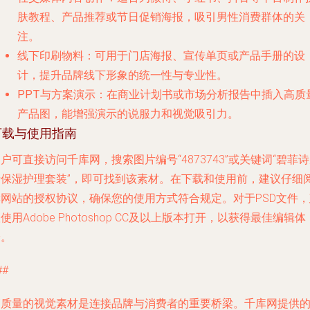
肤教程、产品推荐或节日促销海报，吸引男性消费群体的关
注。
线下印刷物料
：可用于门店海报、宣传单页或产品手册的设
计，提升品牌线下形象的统一性与专业性。
PPT与方案演示
：在商业计划书或市场分析报告中插入高质
产品图，能增强演示的说服力和视觉吸引力。
下载与使用指南
户可直接访问千库网，搜索图片编号“4873743”或关键词“碧菲
士保湿护理套装”，即可找到该素材。在下载和使用前，建议仔细
读网站的授权协议，确保您的使用方式符合规定。对于PSD文件，
使用Adobe Photoshop CC及以上版本打开，以获得最佳编辑体
验。
##
高质量的视觉素材是连接品牌与消费者的重要桥梁。千库网提供