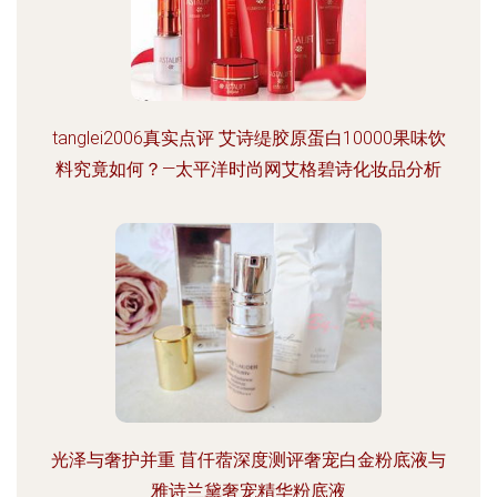
tanglei2006真实点评 艾诗缇胶原蛋白10000果味饮
料究竟如何？—太平洋时尚网艾格碧诗化妆品分析
光泽与奢护并重 苜仟蓿深度测评奢宠白金粉底液与
雅诗兰黛奢宠精华粉底液