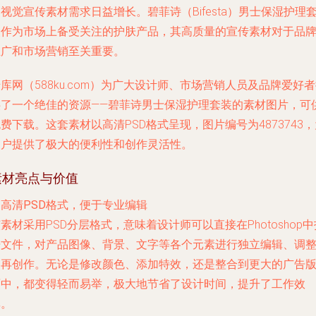
视觉宣传素材需求日益增长。碧菲诗（Bifesta）男士保湿护理
装作为市场上备受关注的护肤产品，其高质量的宣传素材对于品
推广和市场营销至关重要。
库网（588ku.com）为广大设计师、市场营销人员及品牌爱好
供了一个绝佳的资源——碧菲诗男士保湿护理套装的素材图片，可
费下载。这套素材以高清PSD格式呈现，图片编号为4873743，
用户提供了极大的便利性和创作灵活性。
素材亮点与价值
. 高清PSD格式，便于专业编辑
素材采用PSD分层格式，意味着设计师可以直接在Photoshop中
开文件，对产品图像、背景、文字等各个元素进行独立编辑、调
和再创作。无论是修改颜色、添加特效，还是整合到更大的广告
面中，都变得轻而易举，极大地节省了设计时间，提升了工作效
率。