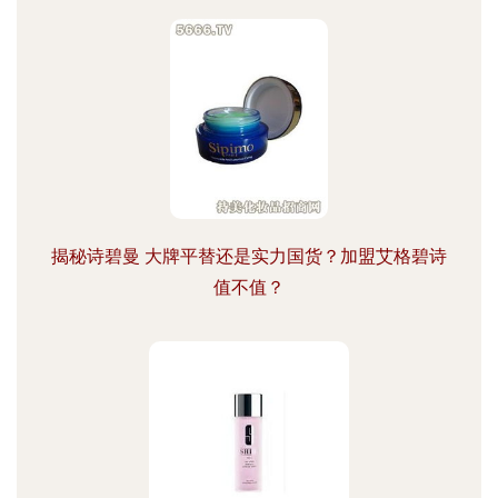
揭秘诗碧曼 大牌平替还是实力国货？加盟艾格碧诗
值不值？