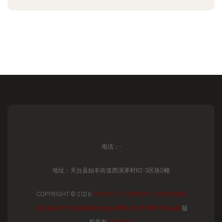
电话：-
地址：天台县始丰街道西演茅村B2-3区块D幢
COPYRIGHT © 2026
WWW.ETAMBIPOEMS.COM
艾格碧
诗化妆品
天台艾格碧诗化妆品有限公司
艾格碧诗化妆品
版