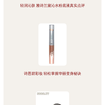
轻润沁肤 雅诗兰黛沁水粉底液真实点评
诗恩碧彩妆 轻松掌握华丽变身秘诀