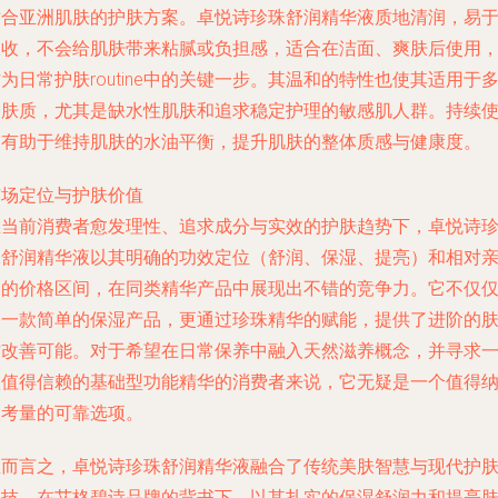
适合亚洲肌肤的护肤方案。卓悦诗珍珠舒润精华液质地清润，易
吸收，不会给肌肤带来粘腻或负担感，适合在洁面、爽肤后使用
为日常护肤routine中的关键一步。其温和的特性也使其适用于
种肤质，尤其是缺水性肌肤和追求稳定护理的敏感肌人群。持续
用有助于维持肌肤的水油平衡，提升肌肤的整体质感与健康度。
市场定位与护肤价值
在当前消费者愈发理性、追求成分与实效的护肤趋势下，卓悦诗
珠舒润精华液以其明确的功效定位（舒润、保湿、提亮）和相对
民的价格区间，在同类精华产品中展现出不错的竞争力。它不仅
是一款简单的保湿产品，更通过珍珠精华的赋能，提供了进阶的
质改善可能。对于希望在日常保养中融入天然滋养概念，并寻求
款值得信赖的基础型功能精华的消费者来说，它无疑是一个值得
入考量的可靠选项。
总而言之，卓悦诗珍珠舒润精华液融合了传统美肤智慧与现代护
科技，在艾格碧诗品牌的背书下，以其扎实的保湿舒润力和提亮