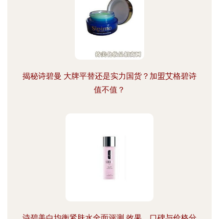
揭秘诗碧曼 大牌平替还是实力国货？加盟艾格碧诗
值不值？
诗碧美白均衡紧肤水全面评测 效果、口碑与价格分