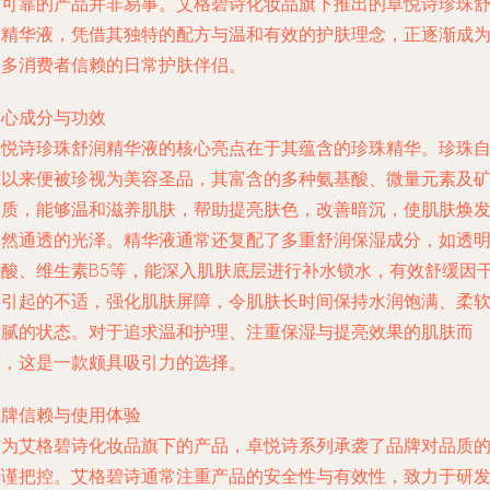
质可靠的产品并非易事。艾格碧诗化妆品旗下推出的卓悦诗珍珠
润精华液，凭借其独特的配方与温和有效的护肤理念，正逐渐成
众多消费者信赖的日常护肤伴侣。
核心成分与功效
卓悦诗珍珠舒润精华液的核心亮点在于其蕴含的珍珠精华。珍珠
古以来便被珍视为美容圣品，其富含的多种氨基酸、微量元素及
物质，能够温和滋养肌肤，帮助提亮肤色，改善暗沉，使肌肤焕
自然通透的光泽。精华液通常还复配了多重舒润保湿成分，如透
质酸、维生素B5等，能深入肌肤底层进行补水锁水，有效舒缓因
燥引起的不适，强化肌肤屏障，令肌肤长时间保持水润饱满、柔
细腻的状态。对于追求温和护理、注重保湿与提亮效果的肌肤而
言，这是一款颇具吸引力的选择。
品牌信赖与使用体验
作为艾格碧诗化妆品旗下的产品，卓悦诗系列承袭了品牌对品质
严谨把控。艾格碧诗通常注重产品的安全性与有效性，致力于研