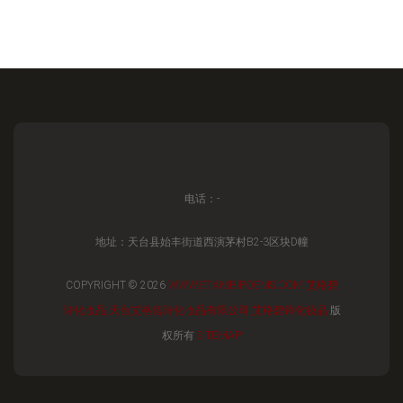
电话：-
地址：天台县始丰街道西演茅村B2-3区块D幢
COPYRIGHT © 2026
WWW.ETAMBIPOEMS.COM
艾格碧
诗化妆品
天台艾格碧诗化妆品有限公司
艾格碧诗化妆品
版
权所有
SITEMAP