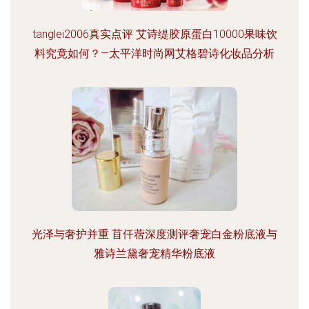
tanglei2006真实点评 艾诗缇胶原蛋白10000果味饮
料究竟如何？—太平洋时尚网艾格碧诗化妆品分析
光泽与奢护并重 苜仟蓿深度测评奢宠白金粉底液与
雅诗兰黛奢宠精华粉底液